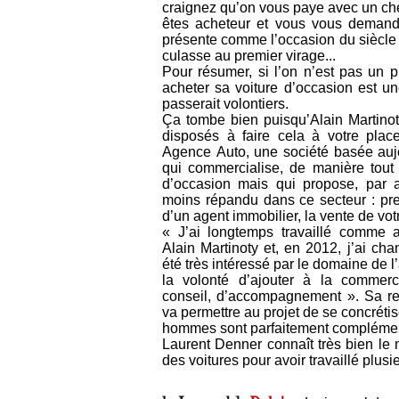
craignez qu’on vous paye avec un chè
êtes acheteur et vous vous demand
présente comme l’occasion du siècle 
culasse au premier virage...
Pour résumer, si l’on n’est pas un p
acheter sa voiture d’occasion est un
passerait volontiers.
Ça tombe bien puisqu’Alain Martinot
disposés à faire cela à votre plac
Agence Auto, une société basée aujo
qui commercialise, de manière tout a
d’occasion mais qui propose, par a
moins répandu dans ce secteur : pr
d’un agent immobilier, la vente de votr
« J’ai longtemps travaillé comme a
Alain Martinoty et, en 2012, j’ai chan
été très intéressé par le domaine de l
la volonté d’ajouter à la commerc
conseil, d’accompagnement ». Sa r
va permettre au projet de se concrétis
hommes sont parfaitement complémen
Laurent Denner connaît très bien le 
des voitures pour avoir travaillé plu