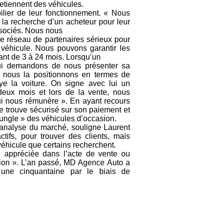
etiennent des véhicules.
ilier de leur fonctionnement. « Nous
la recherche d’un acheteur pour leur
ssociés. Nous nous
 réseau de partenaires sérieux pour
 véhicule. Nous pouvons garantir les
ant de 3 à 24 mois. Lorsqu’un
lui demandons de nous présenter sa
et nous la positionnons en termes de
ye la voiture. On signe avec lui un
eux mois et lors de la vente, nous
i nous rémunère ». En ayant recours
e trouve sécurisé sur son paiement et
jungle » des véhicules d’occasion.
nalyse du marché, souligne Laurent
ifs, pour trouver des clients, mais
 véhicule que certains recherchent.
 appréciée dans l’acte de vente ou
sion ». L’an passé, MD Agence Auto a
une cinquantaine par le biais de