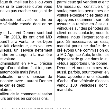
que du meilleur bois, ou vous
parmi ceux qui vendent et entr
ez si le carrosse qu’on vous
Un réseau qui constitue un p
ne va pas cracher son joint de
soulageons les personnes de 
voiture,expliquent les deux a
rofessionnel avisé, vendre ou
appuyons notamment sur notre
e véritable corvée dont on se
assurer la remise en état du
véhicules sur des périodes all
y et Laurent Denner sont tout
client nous contacte, nous 
e. Fin 2013, ils ont créé MD
voiture, nous l’expertisons 
urd’hui à Fontaine- lès-Dijon
prix. Si nécessaire, on essa
 fait classique, des voitures
mandat pour une durée de d
illeurs, un service nettement
prélevons une commission qu
endre en charge, à la manière
à MD Agence Auto, le client s
e voiture.
disposent de guide dans la « 
dministratif en PME, précise
«Nous apportons une bonne a
gé d’orientation. J’ai toujours
Denner et nous sommes réact
’automobile mais j’avais
aussi, parfois, pour trouver le
ialisation une dimension de
Nous apportons une sécurité
encontre avec Laurent Denner
d’achat d’un véhicule d’occa
er car les deux
vendu 130 véhicules dont 
taires.
mandats.
milieu de la commercialisation
sieurs années en concessions.