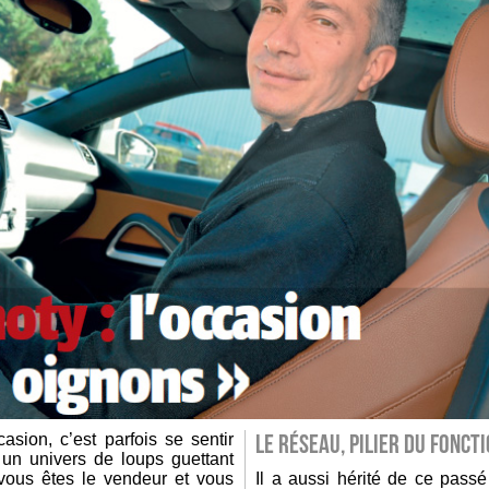
sion, c’est parfois se sentir
LE RÉSEAU, PILIER DU FONC
un univers de loups guettant
 vous êtes le vendeur et vous
Il a aussi hérité de ce pass