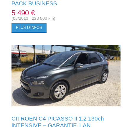
PACK BUSINESS
5 490 €
(03/2013 | 223 500 km)
PLUS D'INFOS
CITROEN C4 PICASSO II 1.2 130ch
INTENSIVE – GARANTIE 1 AN