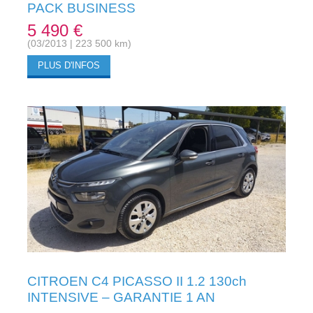
PACK BUSINESS
5 490 €
(03/2013 | 223 500 km)
PLUS D'INFOS
CITROEN C4 PICASSO II 1.2 130ch
INTENSIVE – GARANTIE 1 AN