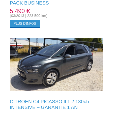
PACK BUSINESS
5 490 €
(03/2013 | 223 500 km)
PLUS D'INFOS
CITROEN C4 PICASSO II 1.2 130ch
INTENSIVE – GARANTIE 1 AN